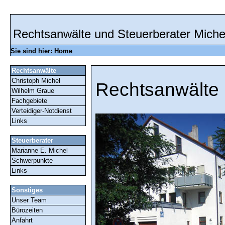
Rechtsanwälte und Steuerberater Miche
Sie sind hier:
Home
Rechtsanwälte
Christoph Michel
Rechtsanwälte 
Wilhelm Graue
Fachgebiete
Verteidiger-Notdienst
Links
Steuerberater
Marianne E. Michel
Schwerpunkte
Links
Sonstiges
Unser Team
Bürozeiten
Anfahrt